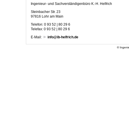
Ingenieur- und Sachverständigenbüro K.-H. Helfrich
Steinbacher Str. 23
97816 Lohr am Main
Telefon: 0 93 52 | 80 29 6
Telefax: 0 93 52 | 80 29 6
E-Mail:
info@ib-helfrich.de
© Ingeni