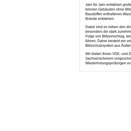
Jahr für Jahr entstehen gro
können Gebäuden ohne Blitz
Baustoffen enthaltenes Wass
Brände entstehen.
Dabei sind es neben den di
besonders die stark zuneh
Folge von Blitzeinschlag,
führen. Daher besteht ein v
Blitzschutzsystem aus Äußer
Wir bieten Ihnen VDE- und 
Sachversicherern vorgesch
Wiederholungsprüfungen von