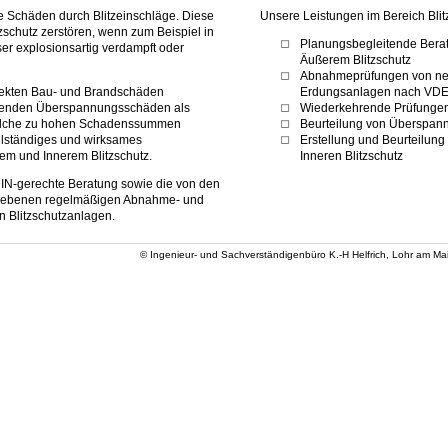
ße Schäden durch Blitzeinschläge. Diese
Unsere Leistungen im Bereich Blit
schutz zerstören, wenn zum Beispiel in
Planungsbegleitende Bera
er explosionsartig verdampft oder
Äußerem Blitzschutz
Abnahmeprüfungen von neu 
rekten Bau- und Brandschäden
Erdungsanlagen nach VDE
menden Überspannungsschäden als
Wiederkehrende Prüfungen
 welche zu hohen Schadenssummen
Beurteilung von Überspan
ollständiges und wirksames
Erstellung und Beurteilung
em und Innerem Blitzschutz.
Inneren Blitzschutz
DIN-gerechte Beratung sowie die von den
riebenen regelmäßigen Abnahme- und
 Blitzschutzanlagen.
© Ingenieur- und Sachverständigenbüro K.-H Helfrich, Lohr am M