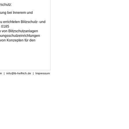
zschutz:
tung bei Innerem und
errichteten Blitzschutz- und
 0185
 von Blitzschutzanlagen
nungsschutzeinrichtungen
 von Konzepten für den
ain |
info@ib-helfrich.de
|
Impressum